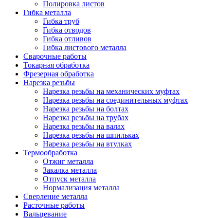
Полировка листов
Гибка металла
Гибка труб
Гибка отводов
Гибка отливов
Гибка листового металла
Сварочные работы
Токарная обработка
Фрезерная обработка
Нарезка резьбы
Нарезка резьбы на механических муфтах
Нарезка резьбы на соединительных муфтах
Нарезка резьбы на болтах
Нарезка резьбы на трубах
Нарезка резьбы на валах
Нарезка резьбы на шпильках
Нарезка резьбы на втулках
Термообработка
Отжиг металла
Закалка металла
Отпуск металла
Нормализация металла
Сверление металла
Расточные работы
Вальцевание