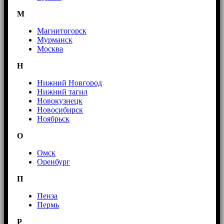
М
Магнитогорск
Мурманск
Москва
Н
Нижний Новгород
Нижний тагил
Новокузнецк
Новосибирск
Ноябрьск
О
Омск
Оренбург
П
Пенза
Пермь
Р