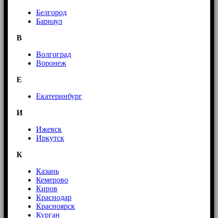
Белгород
Барнаул
В
Волгоград
Воронеж
E
Екатеринбург
И
Ижевск
Иркутск
К
Казань
Кемерово
Киров
Краснодар
Красноярск
Курган