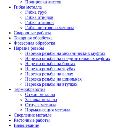
Полировка листов
Гибка металла
Гибка труб
Гибка отводов
Гибка отливов
Гибка листового металла
Сварочные работы
Токарная обработка
Фрезерная обработка
Нарезка резьбы
Нарезка резьбы на механических муфтах
Нарезка резьбы на соединительных муфтах
Нарезка резьбы на болтах
Нарезка резьбы на трубах
Нарезка резьбы на валах
Нарезка резьбы на шпильках
Нарезка резьбы на втулках
Термообработка
Отжиг металла
Закалка металла
Отпуск металла
Нормализация металла
Сверление металла
Расточные работы
Вальцевание