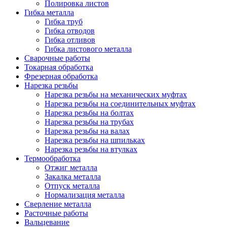
Полировка листов
Гибка металла
Гибка труб
Гибка отводов
Гибка отливов
Гибка листового металла
Сварочные работы
Токарная обработка
Фрезерная обработка
Нарезка резьбы
Нарезка резьбы на механических муфтах
Нарезка резьбы на соединительных муфтах
Нарезка резьбы на болтах
Нарезка резьбы на трубах
Нарезка резьбы на валах
Нарезка резьбы на шпильках
Нарезка резьбы на втулках
Термообработка
Отжиг металла
Закалка металла
Отпуск металла
Нормализация металла
Сверление металла
Расточные работы
Вальцевание